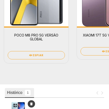
POCO M8 PRO 5G VERSÃO
XIAOMI 17T 5G
GLOBAL
E
ESPIAR